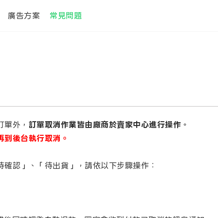
廣告方案
常見問題
訂單外，
訂單取消作業皆由廠商於賣家中心進行操作
。
再到後台執行取消。
待確認」、「待出貨」，請依以下步驟操作：