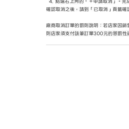
點選右上角的「＋申請取消」。完
確認取消之後，請到「已取消」頁籤確
廠商取消訂單的罰則說明：若店家因銷
則店家須支付該筆訂單300元的懲罰性