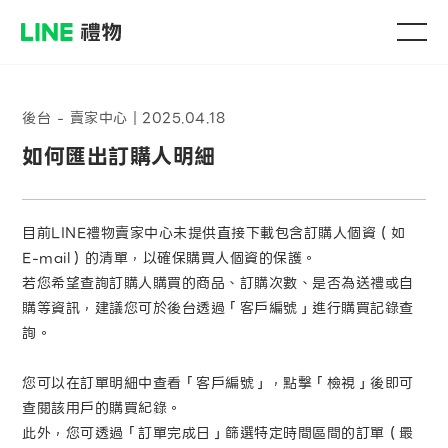
後台 - 賣家中心
｜
2025.04.18
如何匯出訂購人明細
目前LINE禮物賣家中心未提供直接下載包含訂購人個資（如
E-mail）的清單，以確保購買人個資的保護。
若您希望查詢訂購人購買的商品、訂購次數、是否為送禮或自
購等資訊，建議您可於後台透過「客戶編號」進行購買記錄查
詢。
您可以在訂單明細中查看「客戶編號」，點擊「檢視」後即可
查閱該用戶的購買紀錄。
此外，您可透過「訂單完成日」篩選特定時間區間的訂單（最